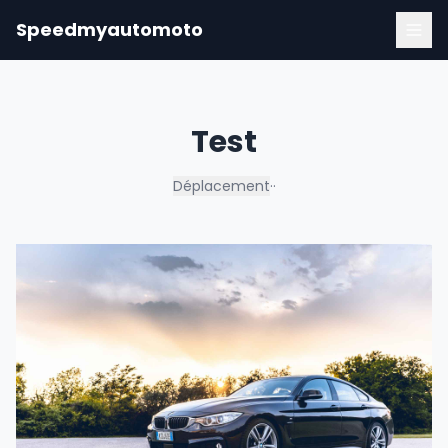
Speedmyautomoto
Test
Déplacement
·
·